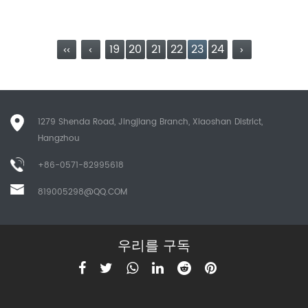
‹‹
‹
19
20
21
22
23
24
›
1279 Shenda Road, Jingjiang Branch, Xiaoshan District,
Hangzhou
+86-0571-82995618
819005298@QQ.COM
우리를 구독