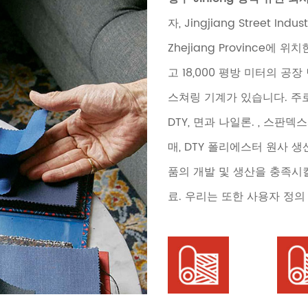
자
, Jingjiang Street Indus
Zhejiang Province에
고 18,000 평방 미터의 공
스쳐링 기계가 있습니다. 주
DTY, 면과 나일론. , 스판덱
매, DTY 폴리에스터 원사 생산
품의 개발 및 생산을 충족시킬
료. 우리는 또한 사용자 정의 