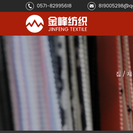
0571-82995618
819005298@q
집
/
제