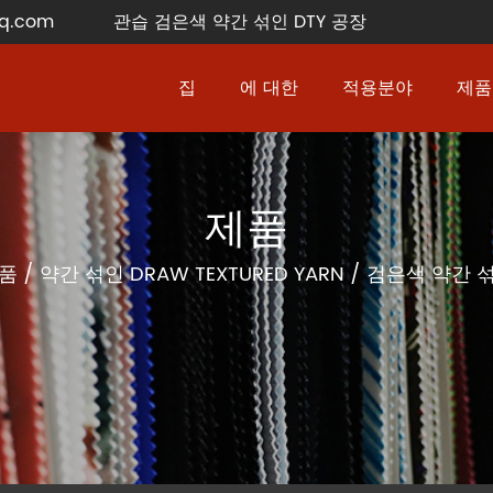
q.com
관습 검은색 약간 섞인 DTY 공장
집
에 대한
적용분야
제품
제품
품
/
약간 섞인 DRAW TEXTURED YARN
/
검은색 약간 섞