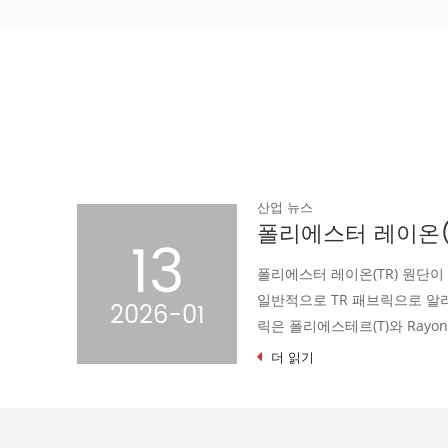
산업 뉴스
폴리에스터 레이온(TR) 직물 제조업체 가이드: 이것이 글로벌 의류 시장을 지배하는 이유
23
에서
섬유 산업의 광활한 별하
 레이온 패브
직물은 독특한 패턴 디자인
2024-09
성으로 빛나는 별이 되었습
더 읽기