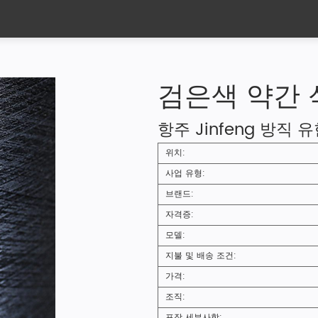
검은색 약간 
항주 Jinfeng 방직 
위치:
사업 유형:
브랜드:
자격증:
모델:
지불 및 배송 조건:
가격:
조직:
포장 세부사항: