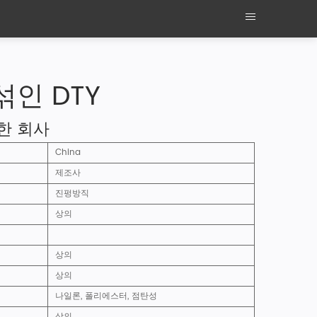
섞인 DTY
유한 회사
China
제조사
진펑방직
상의
상의
상의
나일론, 폴리에스터, 점탄성
상의