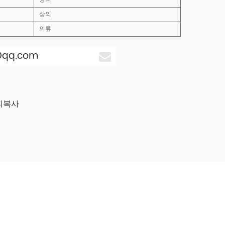
상의
의류
@qq.com
 피복사