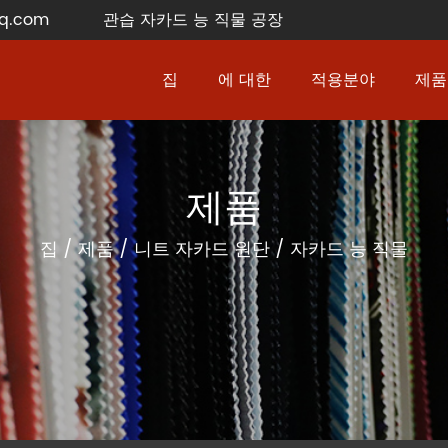
q.com
관습 자카드 능 직물 공장
집
에 대한
적용분야
제품
제품
집
/
제품
/
니트 자카드 원단
/
자카드 능 직물