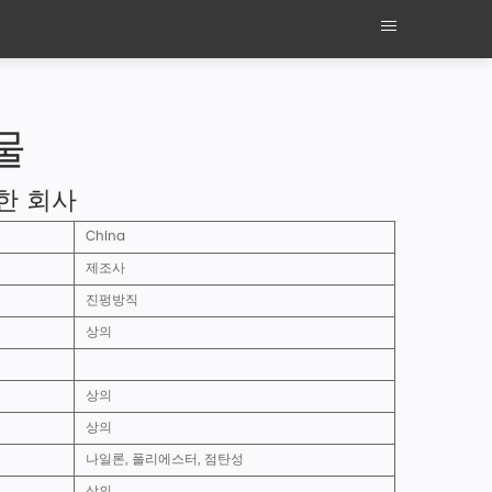
물
유한 회사
China
제조사
진펑방직
상의
상의
상의
나일론, 폴리에스터, 점탄성
상의