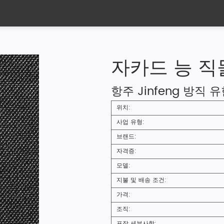
자카드 능 직
항주 Jinfeng 방직 
위치:
사업 유형:
브랜드:
자격증:
모델:
지불 및 배송 조건:
가격:
조직:
포장 세부사항: