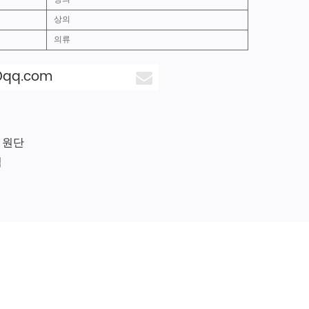
상의
의류
@qq.com
 원단
릭