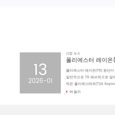
산업 뉴스
폴리에스터 레이온(TR) 직물 제조업체 가이드: 이것이 글로벌 의류 시장을 지배하는 이유
23
계에서
섬유 산업의 광활한 별
르 레이온 패브
직물은 독특한 패턴 디자
2024-09
성으로 빛나는 별이 되었
더 읽기