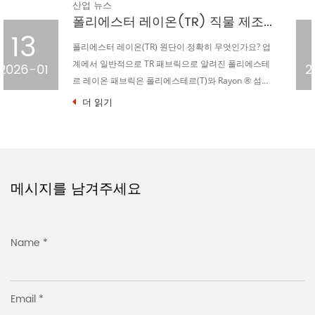
산업 뉴스
로벌 의류 시장을 지배하는 이유
니트 자카드 물떼새 격자 직물의 성형 및 스텐트 공정
23
섬유 산업의 광활한 별하늘 속에서 니트 자카드 물떼새
테
격자 직물은 독특한 패턴 디자인, 절묘한 장인 정신, 우
2024-09
유
수한 품질 특성으로 빛나는 별이 되었습니다. 그러나 이
별의 광채...
더 읽기
메시지를 남겨주세요
Name *
Email *