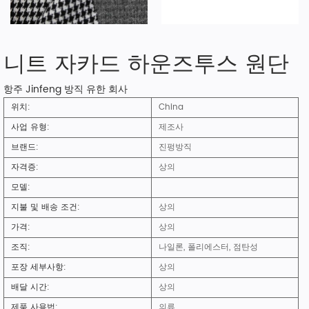
니트 자카드 하운즈투스 원단
항주 Jinfeng 방직 유한 회사
위치:
China
사업 유형:
제조사
브랜드:
진펑방직
자격증:
상의
모델:
지불 및 배송 조건:
상의
가격:
상의
조직:
나일론, 폴리에스터, 점탄성
포장 세부사항:
상의
배달 시간:
상의
제품 사용법:
의류