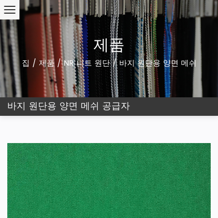
제품
집
/
제품
/
NR 니트 원단
/
바지 원단용 양면 메쉬
바지 원단용 양면 메쉬 공급자