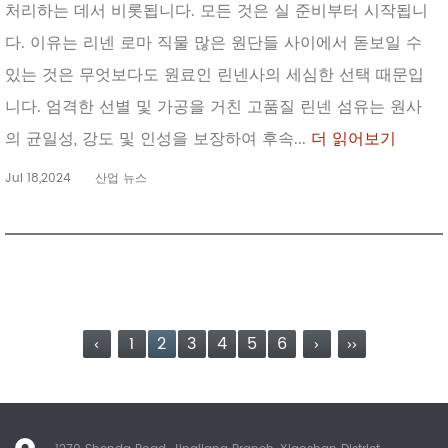
처리하는 데서 비롯됩니다. 모든 것은 실 준비부터 시작됩니
다. 이유는 리넨 로마 직물 많은 원단들 사이에서 돋보일 수
있는 것은 무엇보다도 원료인 린넨사의 세심한 선택 때문입
니다. 엄격한 선별 및 가공을 거친 고품질 린넨 섬유는 원사
의 균일성, 강도 및 인성을 보장하여 후속...
더 읽어보기
Jul 18,2024
산업 뉴스
‹
1
2
3
4
5
6
›
››