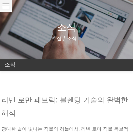
소식
집
/
소식
소식
리넨 로만 패브릭: 블렌딩 기술의 완벽한
해석
광대한 별이 빛나는 직물의 하늘에서, 리넨 로마 직물 독보적