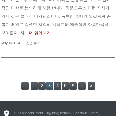
적인 미학을 능숙하게 사용합니다. 하운드투스 패턴 자체가
역사 깊은 클래식 디자인입니다. 독특한 흑백의 엇갈림과 촘
촘한 배열로 강렬한 시각적 임팩트와 예술적인 아름다움을
보여준다. 자...
더 읽어보기
May 16,2024
산업 뉴스
‹
1
2
3
4
5
6
›
››
1279 Shenda Road, Jingjiang Branch, Xiaoshan District,