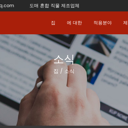
q.com
도매 혼합 직물 제조업체
집
에 대한
적용분야
제
소식
집
/
소식