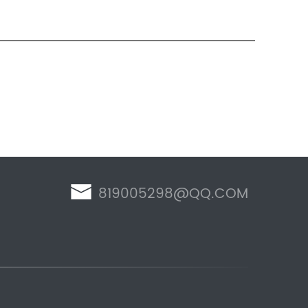
819005298@QQ.COM