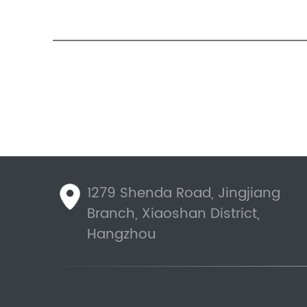
1279 Shenda Road, Jingjiang
Branch, Xiaoshan District,
Hangzhou