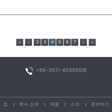
‹‹
‹
2
3
4
5
6
7
›
››
+86-0571-82995618
집
회사 소개
제품
소식
문의하기